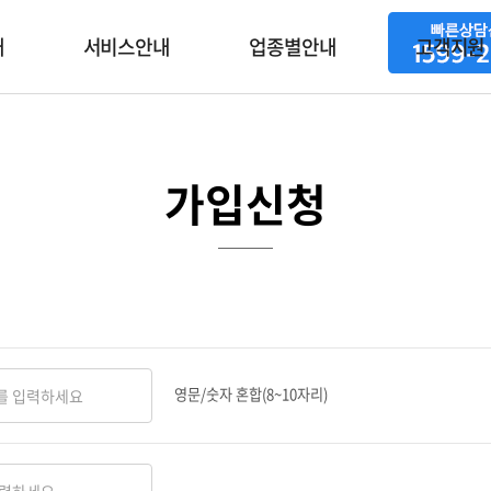
주메뉴 바로가기
본문 바로가기
개
서비스안내
업종별안내
고객지원
가입신청
영문/숫자 혼합(8~10자리)